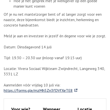
Hoe je het gesprek met je werkgever op een goede
manier kunt voeren
Of je nu net mantelzorger bent of al langer zorgt voor een
naaste, deze bijeenkomst biedt je inzichten, herkenning en
concrete handvatten.
Meld je aan en investeer in jezelf én degene voor wie je zorgt.
Datum: Dinsdagavond 14 juli
Tijd: 19.30 – 20.30 uur (inloop vanaf 19.15 uur)
Locatie: Vivera Sociaal Wijkteam Zwijndrecht, Langeweg 340,
3331 LZ
Aanmelden vóór vrijdag 10 juli via:
. Externe link
https://forms.gle/mzMh5Zn3fDVfXeTE8
Voor wie?
Wanneer
Locatie