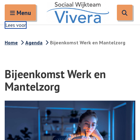
Zoeken
Open en sluit het
Open
Zoe
Menu
Lees voor
Home
Agenda
Bijeenkomst Werk en Mantelzorg
Bijeenkomst Werk en
Mantelzorg