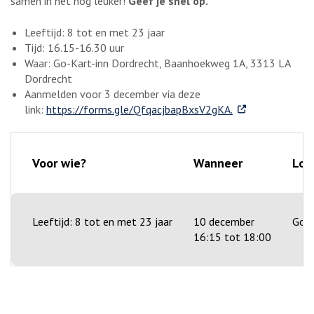
samen in het nog leuker!
Geef je snel op.
Leeftijd: 8 tot en met 23 jaar
Tijd: 16.15-16.30 uur
Waar: Go-Kart-inn Dordrecht, Baanhoekweg 1A, 3313 LA
Dordrecht
Aanmelden voor 3 december via deze
. Externe link
link:
https://forms.gle/QfqacjbapBxsV2gKA.
Voor wie?
Wanneer
Loc
Leeftijd: 8 tot en met 23 jaar
10 december
Go-K
16:15 tot 18:00