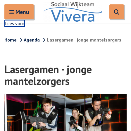
Zoeken
Open en sluit het
Open
Zoe
Menu
Lees voor
Home
Agenda
Lasergamen - jonge mantelzorgers
Lasergamen - jonge
mantelzorgers