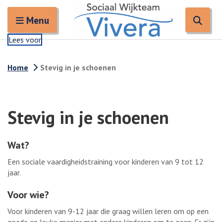
Zoeken
Open en sluit het
Open
Zoe
Menu
Lees voor
Home
Stevig in je schoenen
Stevig in je schoenen
Wat?
Een sociale vaardigheidstraining voor kinderen van 9 tot 12
jaar.
Voor wie?
Voor kinderen van 9-12 jaar die graag willen leren om op een
goede en leuke manier met andere kinderen om te gaan. Er zijn