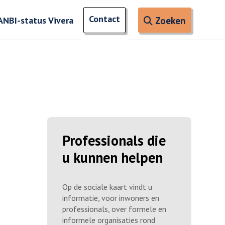
Open zoe
Contact
naar ingevoerde termen
ANBI-status Vivera
Zoeken
Professionals die
u kunnen helpen
Op de sociale kaart vindt u
informatie, voor inwoners en
professionals, over formele en
informele organisaties rond