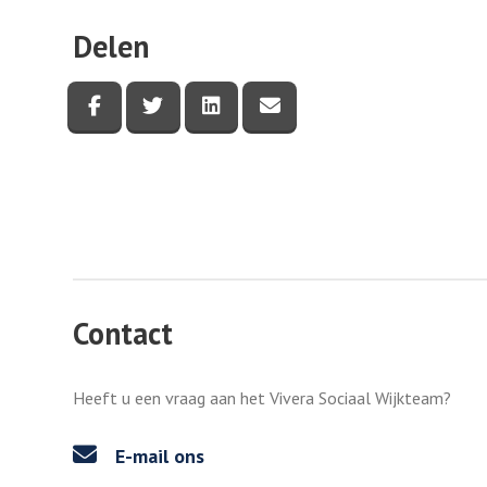
Delen
Deel deze pagina via Facebook
Deel deze pagina via Twitter
Deel deze pagina via LinkedI
Deel deze pagina via e
Contact
Heeft u een vraag aan het Vivera Sociaal Wijkteam?
E-mail ons