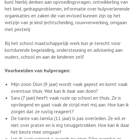
kunt hierbij denken aan opvoedingsvragen, ontwikkeling van
het kind, gedragsproblemen, informatie over hulpverlenende
organisaties en zaken die van invloed kunnen zijn op het
welzijn van je kind (echtscheiding, rouwverwerking, omgaan
met pesten).
Bij het school maatschappelijk werk kun je terecht voor
kortdurende begeleiding, ondersteuning en advisering aan
ouders, school en aan de kinderen zelf.
Voorbeelden van hulpvragen:
Mijn zoon Dion (9 jaar) wordt vaak gepest en komt vaak
overstuur thuis. Wat kan ik daar aan doen?
Sara (7 jaar) heeft vaak ruzie op school en thuis. Ze is
opvliegend en gaat vaak de strijd met mij aan. Hoe kan ik
zorgen dat ze rustig reageert?
De tante van Jamila (11 jaar) is pas overleden. Ze wil er
niet over praten en is erg teruggetrokken. Hoe kan ik daar
het beste mee omgaan?
Jan (6 jaar) weigert ’s avonds te eten. Elke avond is er