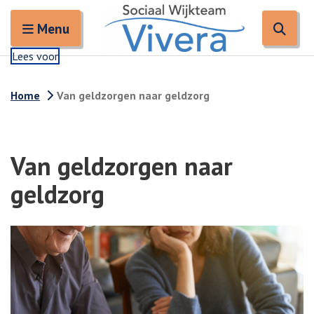
Zoeken
Open en sluit het
Open
Zoe
Menu
Lees voor
Home
Van geldzorgen naar geldzorg
Van geldzorgen naar
geldzorg