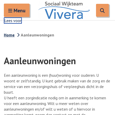
Zoeken
Open en sluit het
Open
Zoe
Menu
Lees voor
Home
Aanleunwoningen
Aanleunwoningen
Een aanleunwoning is een (huur)woning voor ouderen. U
woont er zelfstandig. U kunt gebruik maken van de zorg en de
service van een verzorgingshuis of verpleeghuis dicht in de
buurt.
U heeft een zorgindicatie nodig om in aanmerking te komen
voor een aanleunwoning. Wilt u meer weten over
aanleunwoningen en/of wilt u weten of u hiervoor in
aanmerking komt, neem dan contact op met de