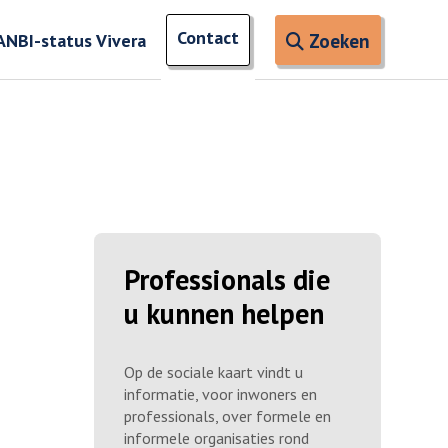
Open zoe
Contact
naar ingevoerde termen
ANBI-status Vivera
Zoeken
Professionals die
u kunnen helpen
Op de sociale kaart vindt u
informatie, voor inwoners en
professionals, over formele en
informele organisaties rond