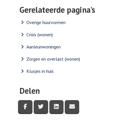
Gerelateerde pagina's
Overige huurvormen
Crisis (wonen)
Aanleunwoningen
Zorgen en overlast (wonen)
Klusjes in huis
Delen
Deel deze pagina via Facebook
Deel deze pagina via Twitter
Deel deze pagina via LinkedI
Deel deze pagina via e