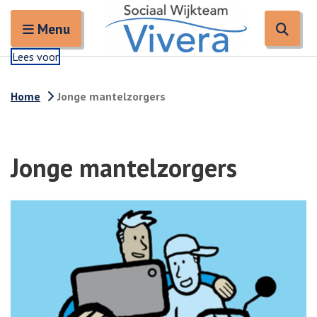
Zoeken
Open en sluit het
Open
Zoe
Menu
Lees voor
Home
Jonge mantelzorgers
Jonge mantelzorgers